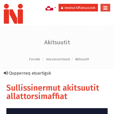
Togg
Imminut kiffartuussivik
navi
Akitsuutit
Forside
Inissarsiortunut
Akitsuutit
Qupperneq atuartiguk
Sullissinermut akitsuutit
allattorsimaffiat