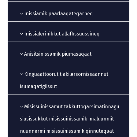
Inissiamik paarlaaqateqarneq
Inissialerinikkut allaffissuussineq
Anisitsinissamik piumasaqaat
Kinguaattoorutit akilersornissaannut
isumaqatigiissut
Misissuinissamut takkuttoqarsimatinnagu
siusissukkut misissuinissamik imaluunniit
nuunnermi misissuinissamik qinnuteqaat