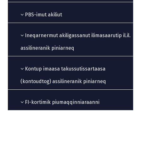
PBS-imut akiliut
Ineqarnermut akiligassanut ilimasaarutip il.il.
assilineranik piniarneq
Kontup imaasa takussutissartaasa
(kontoudtog) assilineranik piniarneq
FI-kortimik piumaqqinniaraanni