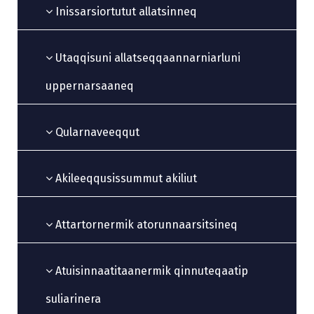
Inissarsiortutut allatsinneq
Utaqqisuni allatseqqaannarniarluni
uppernarsaaneq
Qularnaveeqqut
Akileeqqusissummut akiliut
Attartornermik atorunnaarsitsineq
Atuisinnaatitaanermik qinnuteqaatip
suliarinera