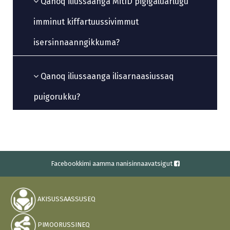
Qanoq iliussaanga MitID pigigaluarlugu
imminut kiffartuussivimmut
isersinnaanngikkuma?
Qanoq iliussaanga ilisarnaasiussaq
puigorukku?
Facebookkimi aamma nanisinnaavatsigut
AKISUSSAASSUSEQ
PIMOORUSSINEQ