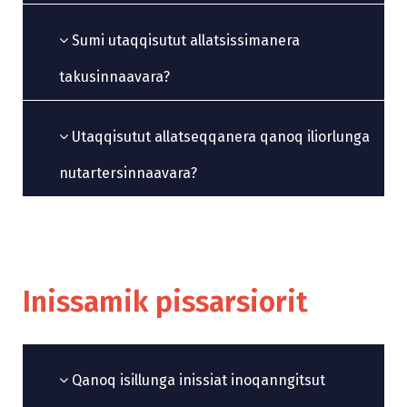
Sumi utaqqisutut allatsissimanera
takusinnaavara?
Utaqqisutut allatseqqanera qanoq iliorlunga
nutartersinnaavara?
Inissamik pissarsiorit
Qanoq isillunga inissiat inoqanngitsut