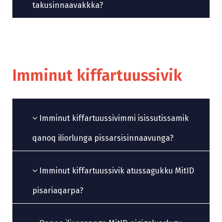
takusinnaavakkka?
Imminut kiffartuussivik
Imminut kiffartuussivimmi isissutissamik
qanoq iliorlunga pissarsisinnaavunga?
Imminut kiffartuussivik atussagukku MitID
pisariaqarpa?