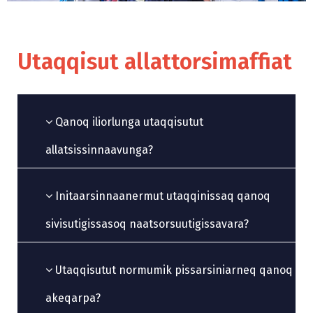
Utaqqisut allattorsimaffiat
Qanoq iliorlunga utaqqisutut
allatsissinnaavunga?
Initaarsinnaanermut utaqqinissaq qanoq
sivisutigissasoq naatsorsuutigissavara?
Utaqqisutut normumik pissarsiniarneq qanoq
akeqarpa?