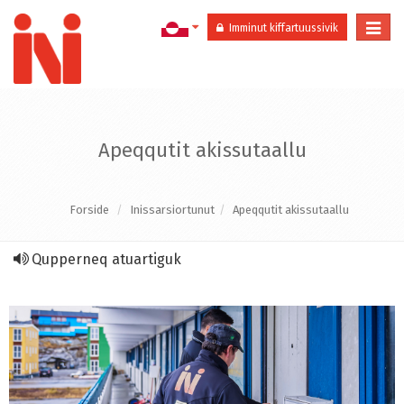
Togg
Imminut kiffartuussivik
navi
Apeqqutit akissutaallu
Forside
Inissarsiortunut
Apeqqutit akissutaallu
Qupperneq atuartiguk