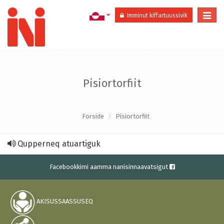
Togg
Imminut kiffartuussivik
navi
Pisiortorfiit
Forside
Pisiortorfiit
Qupperneq atuartiguk
Facebookkimi aamma nanisinnaavatsigut
AKISUSSAASSUSEQ