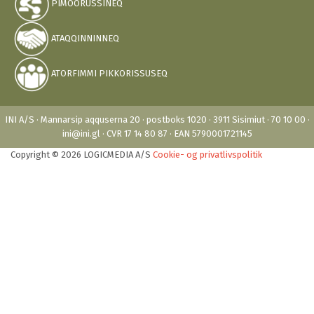
PIMOORUSSINEQ
ATAQQINNINNEQ
ATORFIMMI PIKKORISSUSEQ
INI A/S · Mannarsip aqquserna 20 · postboks 1020 · 3911 Sisimiut · 70 10 00 ·
ini@ini.gl · CVR 17 14 80 87 · EAN 5790001721145
Copyright © 2026 LOGICMEDIA A/S
Cookie- og privatlivspolitik