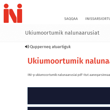
SAQQAA
INISSARSIOR
Ukiumoortumik nalunaarusiat
Qupperneq atuartiguk
Ukiumoortumik naluna
INI-p ukiumoortumik nalunaarusiai pdf-itut aaneqarsinnaa