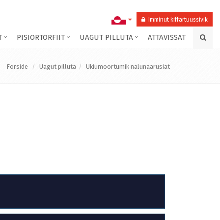
Imminut kiffartuussivik
T
PISIORTORFIIT
UAGUT PILLUTA
ATTAVISSAT
Forside
Uagut pilluta
Ukiumoortumik nalunaarusiat