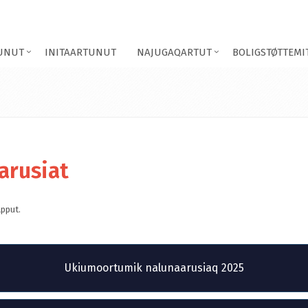
TUNUT
INITAARTUNUT
NAJUGAQARTUT
BOLIGSTØTTEMI
arusiat
pput.
Ukiumoortumik nalunaarusiaq 2025