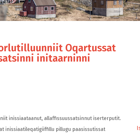
lutilluunniit Oqartussat
satsinni initaarninni
 inissiaataanut, allaffissuussatsinnut iserterputit.
I
inissiaatileqatigiiffillu pillugu paasissutissat