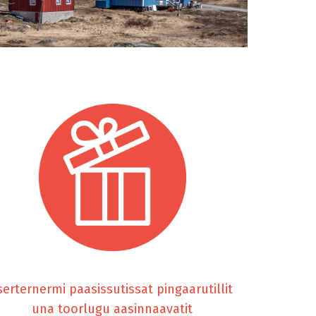
serternermi paasissutissat pingaarutillit
una toorlugu aasinnaavatit