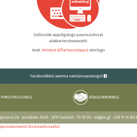
Sullissivik aqqutigalugu paasissutissat
alakkartersinnaavatit.
Imal.
imminut kiffartuussivipput
atorlugu
Facebookkimi aamma nanisinnaavatsigut
PIMOORUSSINEQ
ATAQQINNINNEQ
userna 20 · postboks 1020 · 3911 Sisimiut · 70 10 00 · ini@ini.gl · CVR 17 14 8
p qarasaasiaanut ilisarnaatissaatut