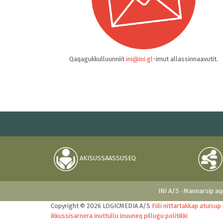
Qaqagukkulluunniit
ini@ini.gl
-imut allassinnaavutit.
AKISUSSAASSUSEQ
INI A/S · Mannarsip aqq
Copyright © 2026 LOGICMEDIA A/S
Fiili nittartakkap atuisu
ikkussisarnera inuttullu inuuneq pillugu politikki