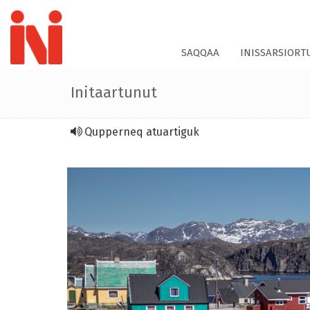
SAQQAA
INISSARSIOR
Initaartunut
Qupperneq atuartiguk