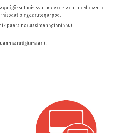
maqatigiissut misissorneqarneranullu nalunaarut
ornissaat pingaaruteqarpoq.
imik paarsinerlussimannginninnut
 nuannaarutigiumaarit.