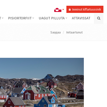
Imminut kiffartuussivik
T
PISIORTORFIIT
UAGUT PILLUTA
ATTAVISSAT
Saqqaa
Initaartunut