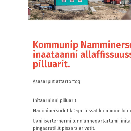
Kommunip Namminersor
inaataanni allaffissuus
pilluarit.
Asasarput attartortoq.
Initaarninni pilluarit.
Namminersorlutik Oqartussat kommunelluunniit
Uani iserternermi tunniunneqartartumi, initaat 
pingaarutillit pissarsiarivatit.