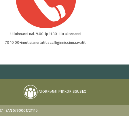
Ulluinnarni nal. 9.00-ip 11.30-illu akornanni
70 10 00-imut sianerlutit saaffiginnissinnaavutit.
ATORFIMMI PIKKORISSUSEQ
0 87 · EAN 5790001721145