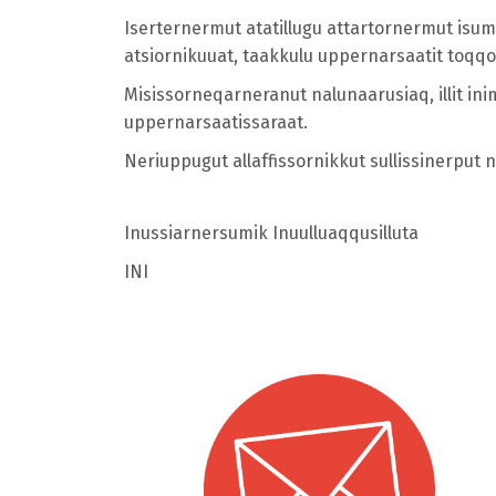
Iserternermut atatillugu attartornermut isu
atsiornikuuat, taakkulu uppernarsaatit toqq
Misissorneqarneranut nalunaarusiaq, illit in
uppernarsaatissaraat.
Neriuppugut allaffissornikkut sullissinerput
Inussiarnersumik Inuulluaqqusilluta
INI