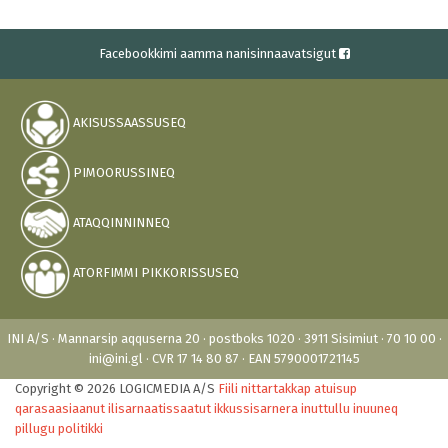
Facebookkimi aamma nanisinnaavatsigut
AKISUSSAASSUSEQ
PIMOORUSSINEQ
ATAQQINNINNEQ
ATORFIMMI PIKKORISSUSEQ
INI A/S · Mannarsip aqquserna 20 · postboks 1020 · 3911 Sisimiut · 70 10 00 ·
ini@ini.gl · CVR 17 14 80 87 · EAN 5790001721145
Copyright © 2026 LOGICMEDIA A/S
Fiili nittartakkap atuisup
qarasaasiaanut ilisarnaatissaatut ikkussisarnera inuttullu inuuneq
pillugu politikki