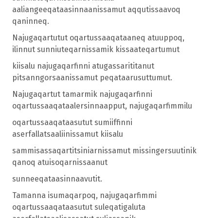
aaliangeeqataasinnaanissamut aqqutissaavoq
qaninneq.
Najugaqartutut oqartussaaqataaneq atuuppoq,
ilinnut sunniuteqarnissamik kissaateqartumut
kiisalu najugaqarfinni atugassarititanut
pitsanngorsaanissamut peqataarusuttumut.
Najugaqartut tamarmik najugaqarfinni
oqartussaaqataalersinnaapput, najugaqarfimmilu
oqartussaaqataasutut sumiiffinni
aserfallatsaaliinissamut kiisalu
sammisassaqartitsiniarnissamut missingersuutinik
qanoq atuisoqarnissaanut
sunneeqataasinnaavutit.
Tamanna isumaqarpoq, najugaqarfimmi
oqartussaaqataasutut suleqatigaluta