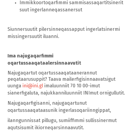
Immikkoortoqarfimmi sammisassaqartitsinerit
suut ingerlanneqassanersut
Siunnersuutit pilersinneqassapput ingerlatsinermi
missingersuutit iluanni.
Ima najugaqarfimmi
oqartussaaqataalersinnaavutit
Najugaqartut oqartussaaqataanerannut
peqataarusuppit? Taava mailerfigisinnaavatsigut
uunga
ini@ini.gl
imaluunniit 70 10 00-imut
sianerfigaluta, najukkanniluunniit INImut ornigullutit.
Najugaqarfigisanni, najugaqartunut
oqartussaaqataasunik ingerlasoqariinngippat,
ilanngunnissat pillugu, sumiiffimmi sullissinermut
aqutsisumit ikiorneqarsinnaavutit.