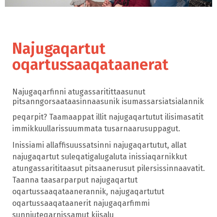
Najugaqartut
oqartussaaqataanerat
Najugaqarfinni atugassaritittaasunut
pitsanngorsaataasinnaasunik isumassarsiatsialannik
peqarpit? Taamaappat illit najugaqartutut ilisimasatit
immikkuullarissuummata tusarnaarusuppagut.
Inissiami allaffisuussatsinni najugaqartutut, allat
najugaqartut suleqatigalugaluta inissiaqarnikkut
atungassarititaasut pitsaanerusut pilersissinnaavatit.
Taanna taasarparput najugaqartut
oqartussaaqataanerannik, najugaqartutut
oqartussaaqataanerit najugaqarfimmi
sunniuteqarnissamut kiisalu