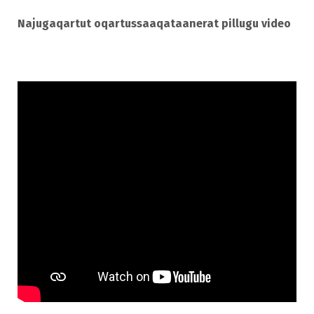
Najugaqartut oqartussaaqataanerat pillugu video