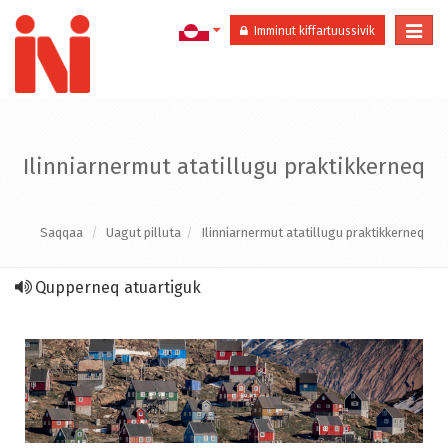
Togg
Imminut kiffartuussivik
navi
Ilinniarnermut atatillugu praktikkerneq
Saqqaa
Uagut pilluta
Ilinniarnermut atatillugu praktikkerneq
Qupperneq atuartiguk