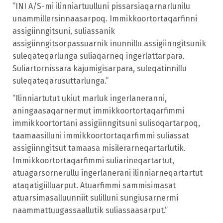
”INI A/S-mi ilinniartuulluni pissarsiaqarnarlunilu
unammillersinnaasarpoq. Immikkoortortaqarfinni
assigiinngitsuni, suliassanik
assigiinngitsorpassuarnik inunnillu assigiinngitsunik
suleqateqarlunga suliaqarneq ingerlattarpara.
Suliartornissara kajumigisarpara, suleqatinnillu
suleqateqarusuttarlunga.”
”Ilinniartutut ukiut marluk ingerlaneranni,
aningaasaqarnermut immikkoortortaqarfimmi
immikkoortortani assigiinngitsuni sulisoqartarpoq,
taamaasilluni immikkoortortaqarfimmi suliassat
assigiinngitsut tamaasa misilerarneqartarlutik.
Immikkoortortaqarfimmi suliarineqartartut,
atuagarsornerullu ingerlanerani ilinniarneqartartut
ataqatigiilluarput. Atuarfimmi sammisimasat
atuarsimasalluunniit sulilluni sungiusarnermi
naammattuugassaallutik suliassaasarput.”