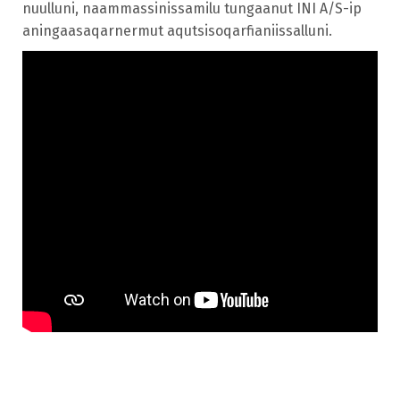
nuulluni, naammassinissamilu tungaanut INI A/S-ip
aningaasaqarnermut aqutsisoqarfianiissalluni.