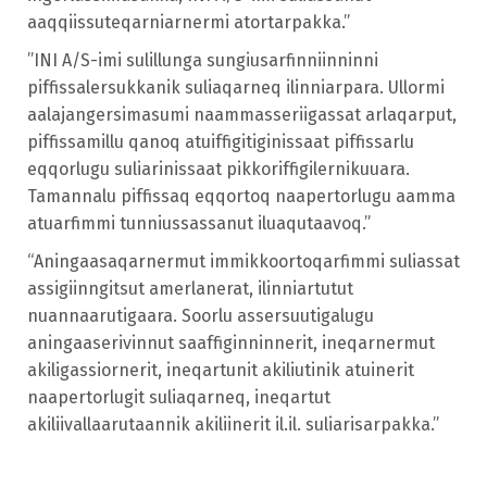
aaqqiissuteqarniarnermi atortarpakka.”
”INI A/S-imi sulillunga sungiusarfinniinninni
piffissalersukkanik suliaqarneq ilinniarpara. Ullormi
aalajangersimasumi naammasseriigassat arlaqarput,
piffissamillu qanoq atuiffigitiginissaat piffissarlu
eqqorlugu suliarinissaat pikkoriffigilernikuuara.
Tamannalu piffissaq eqqortoq naapertorlugu aamma
atuarfimmi tunniussassanut iluaqutaavoq.”
“Aningaasaqarnermut immikkoortoqarfimmi suliassat
assigiinngitsut amerlanerat, ilinniartutut
nuannaarutigaara. Soorlu assersuutigalugu
aningaaserivinnut saaffiginninnerit, ineqarnermut
akiligassiornerit, ineqartunit akiliutinik atuinerit
naapertorlugit suliaqarneq, ineqartut
akiliivallaarutaannik akiliinerit il.il. suliarisarpakka.”