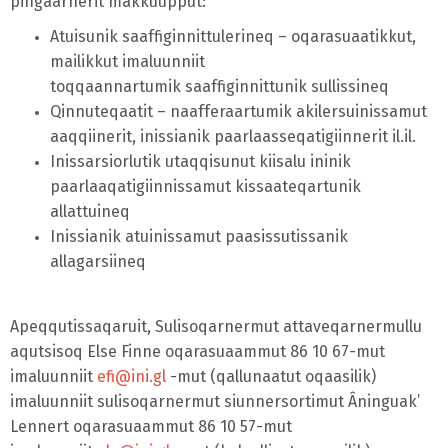
pingaarnerit makkuupput:
Atuisunik saaffiginnittulerineq – oqarasuaatikkut,
mailikkut imaluunniit
toqqaannartumik
saaffiginnittunik sullissineq
Qinnuteqaatit – naafferaartumik akilersuinissamut
aaqqiinerit, inissianik
paarlaasseqatigiinnerit il.il.
Inissarsiorlutik utaqqisunut kiisalu ininik
paarlaaqatigiinnissamut kissaateqartunik
allattuineq
Inissianik atuinissamut paasissutissanik
allagarsiineq
Apeqqutissaqaruit, Sulisoqarnermut attaveqarnermullu
aqutsisoq Else Finne oqarasuaammut 86 10 67-mut
imaluunniit
efi@ini.gl
-mut (qallunaatut oqaasilik)
imaluunniit sulisoqarnermut siunnersortimut Âninguak’
Lennert oqarasuaammut 86 10 57-mut