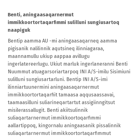
Benti, aningaasaqarnermut
immikkoortortaqarfimmi sulilluni sungiusartoq
naapiguk
Bentip aamma
AU -mi aningaasaqarneq aamma
pigisanik nalilinnik aqutsineq ilinniagaraa,
maannamullu ukiup aappaa avillugu
ingerlatereerlugu. Ukiut marluk ingerlaneranni Benti
Nuummut atuagarsoriartarpoq INI A/S-imilu Sisimiuni
sulilluni sungiusartarluni. Bentip INI A/S-imi
ilinniartuunermini aningaasaqarnermut
immikkoortortaqarfiit tamaasa aqqusaassavai,
taamaasilluni suliarineqartartut assigiinngitsut
misilerassallugit. Benti akiitsulinnik
suliaqartarnermut immikkoortoqarfimmi
aallartippoq, kingornalu aningaasanik pissalinnik
suliaqartarnermut immikkoortortaqarfimmut