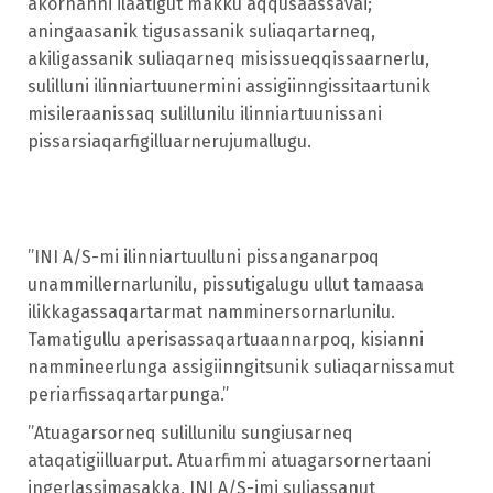
akornanni ilaatigut makku aqqusaassavai;
aningaasanik tigusassanik suliaqartarneq,
akiligassanik suliaqarneq misissueqqissaarnerlu,
sulilluni ilinniartuunermini assigiinngissitaartunik
misileraanissaq sulillunilu ilinniartuunissani
pissarsiaqarfigilluarnerujumallugu.
”INI A/S-mi ilinniartuulluni pissanganarpoq
unammillernarlunilu, pissutigalugu ullut tamaasa
ilikkagassaqartarmat namminersornarlunilu.
Tamatigullu aperisassaqartuaannarpoq, kisianni
nammineerlunga assigiinngitsunik suliaqarnissamut
periarfissaqartarpunga.”
”Atuagarsorneq sulillunilu sungiusarneq
ataqatigiilluarput. Atuarfimmi atuagarsornertaani
ingerlassimasakka, INI A/S-imi suliassanut