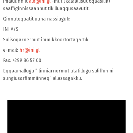
imaluunniit
ale@ini.gl
-mut (kalaallisut oqaasilik)
saaffiginnissaannut tikilluaqqusaavutit.
Qinnuteqaatit uuna nassiuguk:
INI A/S
Sulisoqarnermut immikkoortortaqarfik
e-mail:
hr@ini.gl
Fax: +299 86 57 00
Eqqaamallugu ”Ilinniarnermut atatillugu suliffimmi
sungiusarfimmiinneq” allassagakku.