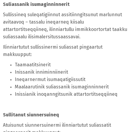
Suliassanik isumaginninnerit
Sullissineq suleqatigiinnut assitiinngitsunut marlunnut
avitaavoq – tassalu ineqarneq kiisalu
attartortitseqqiineq, ilinniartullu immikkoortortat taakku
suliassaalu ilisimalersitussaassavai.
Ilinniartutut sullissinermi suliassat pingaartut
makkuupput:
Taamaatitsinerit
Inissanik inniminniinerit
Ineqarnermut isumaqatigiissutit
Maalaarutinik suliassanik isumaginninnerit
Inissianik inoqanngitsunik attartortitseqqiineq
Sullitanut siunnersuineq
Atuisunut siunnersuinermi ilinniartutut suliassatit