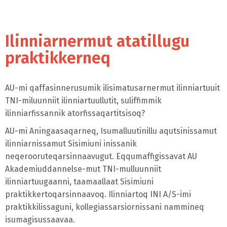
Ilinniarnermut atatillugu
praktikkerneq
AU-mi qaffasinnerusumik ilisimatusarnermut ilinniartuuit
TNI-miluunniit ilinniartuullutit, suliffimmik
ilinniarfissannik atorfissaqartitsisoq?
AU-mi Aningaasaqarneq, Isumalluutinillu aqutsinissamut
ilinniarnissamut Sisimiuni inissanik
neqerooruteqarsinnaavugut. Eqqumaffigissavat AU
Akademiuddannelse-mut TNI-mulluunniit
ilinniartuugaanni, taamaallaat Sisimiuni
praktikkertoqarsinnaavoq. Ilinniartoq INI A/S-imi
praktikkilissaguni, kollegiassarsiornissani nammineq
isumagisussaavaa.