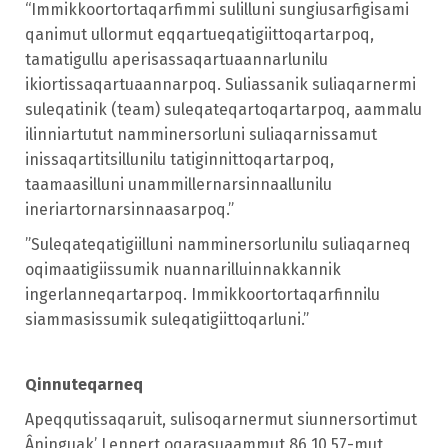
“Immikkoortortaqarfimmi sulilluni sungiusarfigisami
qanimut ullormut eqqartueqatigiittoqartarpoq,
tamatigullu aperisassaqartuaannarlunilu
ikiortissaqartuaannarpoq. Suliassanik suliaqarnermi
suleqatinik (team) suleqateqartoqartarpoq, aammalu
ilinniartutut namminersorluni suliaqarnissamut
inissaqartitsillunilu tatiginnittoqartarpoq,
taamaasilluni unammillernarsinnaallunilu
ineriartornarsinnaasarpoq.”
”Suleqateqatigiilluni namminersorlunilu suliaqarneq
oqimaatigiissumik nuannarilluinnakkannik
ingerlanneqartarpoq. Immikkoortortaqarfinnilu
siammasissumik suleqatigiittoqarluni.”
Qinnuteqarneq
Apeqqutissaqaruit, sulisoqarnermut siunnersortimut
Âninguak’ Lennert oqarasuaammut 86 10 57-mut