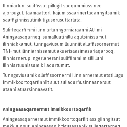
Ilinniarluni suliffissat pillugit saqqummiussineq
ajorpugut, taamaattorli kajumissaarinertaqanngitsumik
saaffiginnissutinik tiguserusuttarluta.
Suliffeqarfimmi ilinniartunngorniaraanni AU-mi
Aningaasaqarneq isumalluutinillu aqutsinissamut
ilinniakkamut, tunngaviusumilluunniit allaffissornermut
TNI-mut ilinniarnissamut akuerisaasimasariaqarpoq,
ilinniarnerup ingerlanerani suliffimmi misiliilluni
ilinniartuunissamik ilaqartumut.
Tunngaviusumik allaffissornermi ilinniarnermut atatillugu
immikkoortoqarfinniit suut suliaqarfiusinnaanersut
ataani atuarsinnaavatit.
Aningaasaqarnermut immikkoortoqarfik
Aningaasaqarnermut immikkoortoqarfiit assigiinngitsut
makkuupput: aningaasanik tigusassanik suliaqartarneq,