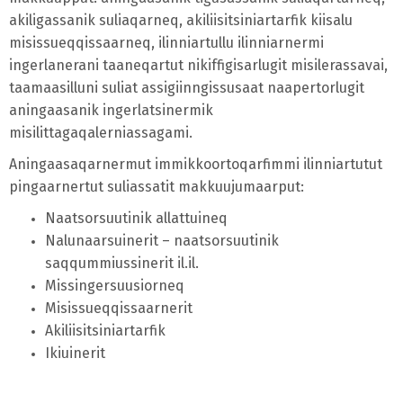
akiligassanik suliaqarneq, akiliisitsiniartarfik kiisalu
misissueqqissaarneq, ilinniartullu ilinniarnermi
ingerlanerani taaneqartut nikiffigisarlugit misilerassavai,
taamaasilluni suliat assigiinngissusaat naapertorlugit
aningaasanik ingerlatsinermik
misilittagaqalerniassagami.
Aningaasaqarnermut immikkoortoqarfimmi ilinniartutut
pingaarnertut suliassatit makkuujumaarput:
Naatsorsuutinik allattuineq
Nalunaarsuinerit – naatsorsuutinik
saqqummiussinerit il.il.
Missingersuusiorneq
Misissueqqissaarnerit
Akiliisitsiniartarfik
Ikiuinerit