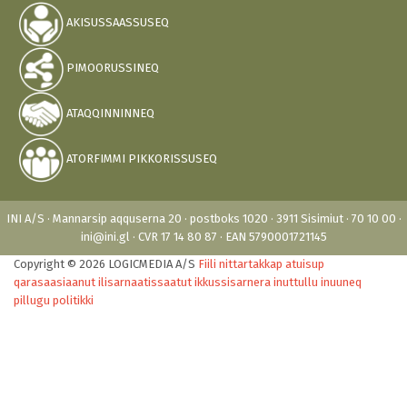
AKISUSSAASSUSEQ
PIMOORUSSINEQ
ATAQQINNINNEQ
ATORFIMMI PIKKORISSUSEQ
INI A/S · Mannarsip aqquserna 20 · postboks 1020 · 3911 Sisimiut · 70 10 00 ·
ini@ini.gl · CVR 17 14 80 87 · EAN 5790001721145
Copyright © 2026 LOGICMEDIA A/S
Fiili nittartakkap atuisup
qarasaasiaanut ilisarnaatissaatut ikkussisarnera inuttullu inuuneq
pillugu politikki