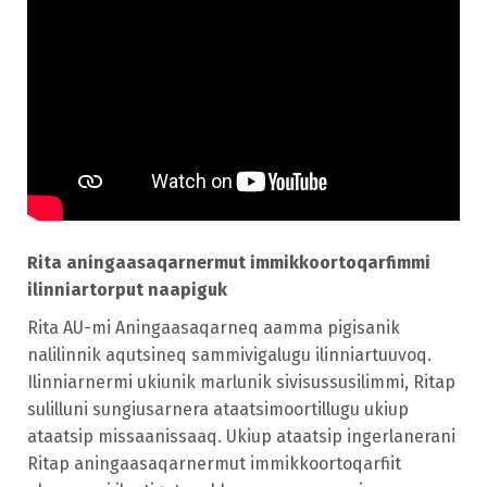
Rita aningaasaqarnermut immikkoortoqarfimmi
ilinniartorput naapiguk
Rita AU-mi Aningaasaqarneq aamma pigisanik
nalilinnik aqutsineq sammivigalugu ilinniartuuvoq.
Ilinniarnermi ukiunik marlunik sivisussusilimmi, Ritap
sulilluni sungiusarnera ataatsimoortillugu ukiup
ataatsip missaanissaaq. Ukiup ataatsip ingerlanerani
Ritap aningaasaqarnermut immikkoortoqarfiit