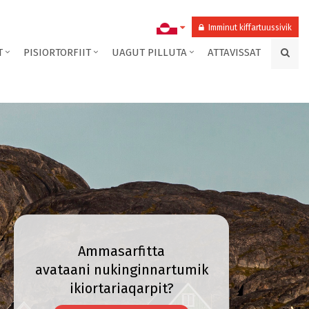
Imminut kiffartuussivik
T
PISIORTORFIIT
UAGUT PILLUTA
ATTAVISSAT
Ammasarfitta
avataani nukinginnartumik
ikiortariaqarpit?