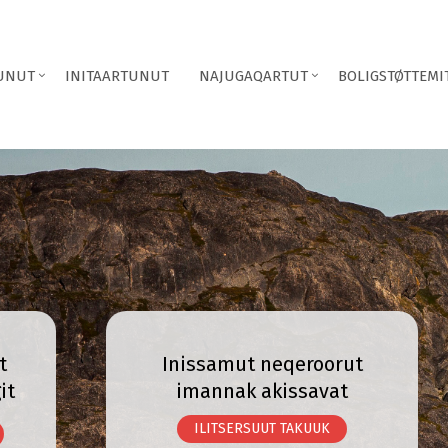
TUNUT
INITAARTUNUT
NAJUGAQARTUT
BOLIGSTØTTEMI
t
Inissamut neqeroorut
it
imannak akissavat
ILITSERSUUT TAKUUK