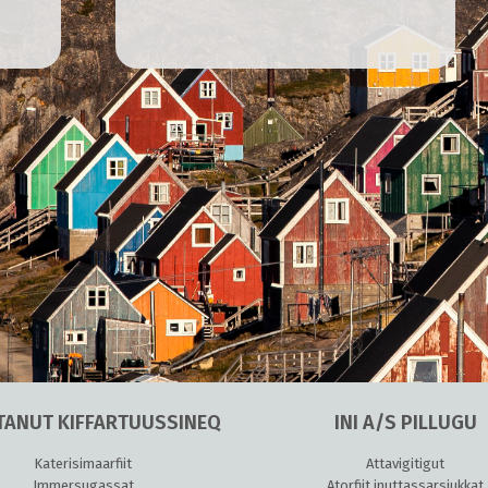
TANUT KIFFARTUUSSINEQ
INI A/S PILLUGU
Katerisimaarfiit
Attavigitigut
Immersugassat
Atorfiit inuttassarsiukkat