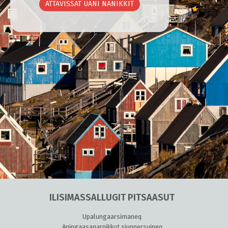
ATTAVISSAT UANI NANIKKIT
ILISIMASSALLUGIT PITSAASUT
Upalungaarsimaneq
Aningaasaqarnikkut siunnersuineq