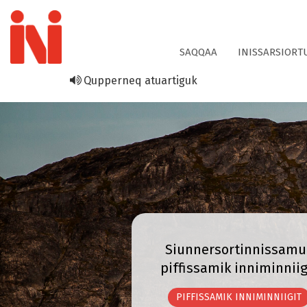
SAQQAA
INISSARSIOR
Qupperneq atuartiguk
Siunnersortinnissamu
piffissamik inniminniig
PIFFISSAMIK INNIMINNIIGIT