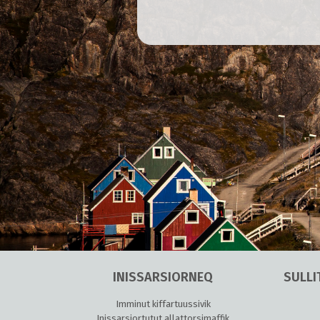
INISSARSIORNEQ
SULLI
Imminut kiffartuussivik
Inissarsiortutut allattorsimaffik