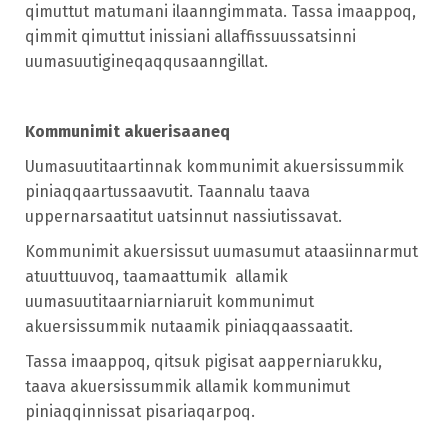
qimuttut matumani ilaanngimmata. Tassa imaappoq,
qimmit qimuttut inissiani allaffissuussatsinni
uumasuutigineqaqqusaanngillat.
Kommunimit akuerisaaneq
Uumasuutitaartinnak kommunimit akuersissummik
piniaqqaartussaavutit. Taannalu taava
uppernarsaatitut uatsinnut nassiutissavat.
Kommunimit akuersissut uumasumut ataasiinnarmut
atuuttuuvoq, taamaattumik
allamik
uumasuutitaarniarniaruit kommunimut
akuersissummik nutaamik piniaqqaassaatit.
Tassa imaappoq, qitsuk pigisat aapperniarukku,
taava akuersissummik allamik kommunimut
piniaqqinnissat pisariaqarpoq.