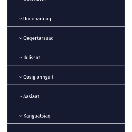
Uummannaq
Qeqertarsuaq
Ilulissat
Qasigiannguit
Aasiaat
Kangaatsiaq