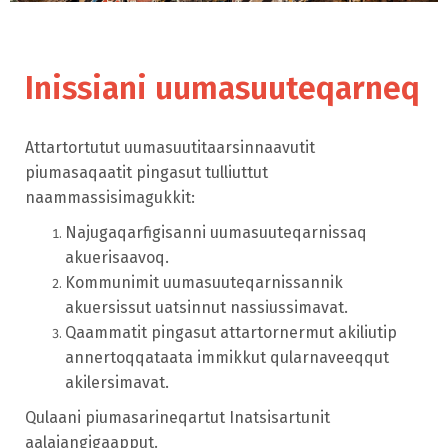
Inissiani uumasuuteqarneq
Attartortutut uumasuutitaarsinnaavutit
piumasaqaatit pingasut tulliuttut
naammassisimagukkit:
Najugaqarfigisanni uumasuuteqarnissaq
akuerisaavoq.
Kommunimit uumasuuteqarnissannik
akuersissut uatsinnut nassiussimavat.
Qaammatit pingasut attartornermut akiliutip
annertoqqataata immikkut qularnaveeqqut
akilersimavat.
Qulaani piumasarineqartut Inatsisartunit
aalajangigaapput.