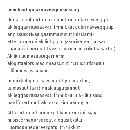
Immikkut qularnaveeqqusiussaq
Uumasuutitaartinnak immikkut qularnaveeqqut
akileqqaartussaavat.
Immikkut qularnaveeqqutip
angissuserivaa qaammammut inissiamik
attartornermi akiliutip pingasoriaataa (tassani
ilaanatik imermut kiassarnermullu akiliutaasartut).
Akiliut uumasuuteqarnermi
ajoqutaalersimasinnaasunut matussutissatut
sillimmasiussaavoq.
Immikkut qularnaveeqqut pineqartoq,
uumasuutitaartinnak uagutsinnut
akileqqaartussaavat. Immikkullu akiliutissaq
naafferartumik akilersorsinnaanngilat.
Attartukkamit aninerpit kingorna inissiaq
misissorneqareerpat ajoqusikkallu
iluarsaanneqareerpata, immikkut