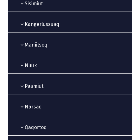
Sisimiut
Kangerlussuaq
Maniitsoq
Nuuk
Paamiut
Narsaq
Qaqortoq