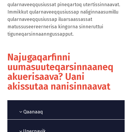
qularnaveeqqusiussat pineqartoq utertissinnaavat.
Immikkut qularnaveeqqusiussap naliginnaasumillu
qularnaveeqqusiussap iluarsaassassat
matussuseereernerisa kingorna sinneruttui
tiguneqarsinnaanngussapput.
Najugaqarfinni
uumasuuteqarsinnaaneq
akuerisaava? Uani
akissutaa nanisinnaavat
Qaanaaq
Upernavik