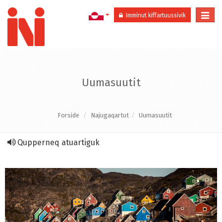
Togg
Imminut kiffartuussivik
navi
Uumasuutit
Forside
Najugaqartut
Uumasuutit
Qupperneq atuartiguk