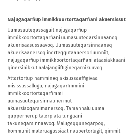
Najugaqarfiup immikkoortortaqarfiani akuersissut
Uumasuuteqassaguit najugaqarfiup
immikkoortortaqarfiani uumasuuteqarsinnaaneq
akuerisaasussaavoq. Uumasuuteqarsinnaaneq
akuerisaanersoq inerteqqutaanersorluunniit,
najugaqarfiup immikkoortortaqarfiani ataasiakkaani
qinersinikkut aalajangiiffigineqarnikuuvoq.
Attartortup nammineq akisussaaffigivaa
misissussallugu, najugaqarfimmini
immikkoortortaqarfimmi
uumasuuteqarsinnaanermut
akuersisoqarsimanersoq. Tamannalu uuma
quppernerup talerpiata tungaani
takuneqarsinnaavoq.
Malugeqquneqarpoq,
kommunit maleruagassiaat naapertorlugit, qimmit