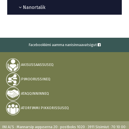
Nanortalik
Facebookkimi aamma nanisinnaavatsigut
AKISUSSAASSUSEQ
PIMOORUSSINEQ
ATAQQINNINNEQ
ATORFIMMI PIKKORISSUSEQ
INI A/S · Mannarsip aqquserna 20 · postboks 1020 · 3911 Sisimiut · 70 10 00 ·