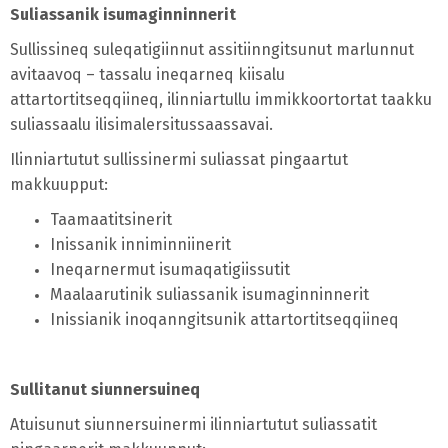
Suliassanik isumaginninnerit
Sullissineq suleqatigiinnut assitiinngitsunut marlunnut
avitaavoq – tassalu ineqarneq kiisalu
attartortitseqqiineq, ilinniartullu immikkoortortat taakku
suliassaalu ilisimalersitussaassavai.
Ilinniartutut sullissinermi suliassat pingaartut
makkuupput:
Taamaatitsinerit
Inissanik inniminniinerit
Ineqarnermut isumaqatigiissutit
Maalaarutinik suliassanik isumaginninnerit
Inissianik inoqanngitsunik attartortitseqqiineq
Sullitanut siunnersuineq
Atuisunut siunnersuinermi ilinniartutut suliassatit