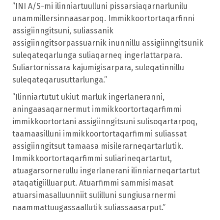
”INI A/S-mi ilinniartuulluni pissarsiaqarnarlunilu
unammillersinnaasarpoq. Immikkoortortaqarfinni
assigiinngitsuni, suliassanik
assigiinngitsorpassuarnik inunnillu assigiinngitsunik
suleqateqarlunga suliaqarneq ingerlattarpara.
Suliartornissara kajumigisarpara, suleqatinnillu
suleqateqarusuttarlunga.”
”Ilinniartutut ukiut marluk ingerlaneranni,
aningaasaqarnermut immikkoortortaqarfimmi
immikkoortortani assigiinngitsuni sulisoqartarpoq,
taamaasilluni immikkoortortaqarfimmi suliassat
assigiinngitsut tamaasa misilerarneqartarlutik.
Immikkoortortaqarfimmi suliarineqartartut,
atuagarsornerullu ingerlanerani ilinniarneqartartut
ataqatigiilluarput. Atuarfimmi sammisimasat
atuarsimasalluunniit sulilluni sungiusarnermi
naammattuugassaallutik suliassaasarput.”