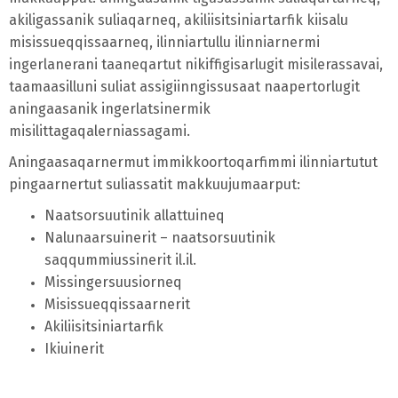
akiligassanik suliaqarneq, akiliisitsiniartarfik kiisalu
misissueqqissaarneq, ilinniartullu ilinniarnermi
ingerlanerani taaneqartut nikiffigisarlugit misilerassavai,
taamaasilluni suliat assigiinngissusaat naapertorlugit
aningaasanik ingerlatsinermik
misilittagaqalerniassagami.
Aningaasaqarnermut immikkoortoqarfimmi ilinniartutut
pingaarnertut suliassatit makkuujumaarput:
Naatsorsuutinik allattuineq
Nalunaarsuinerit – naatsorsuutinik
saqqummiussinerit il.il.
Missingersuusiorneq
Misissueqqissaarnerit
Akiliisitsiniartarfik
Ikiuinerit