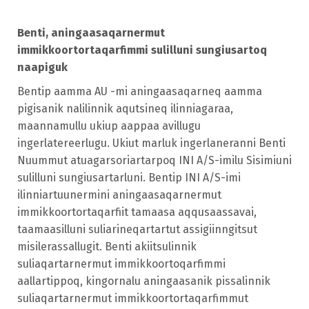
Benti, aningaasaqarnermut
immikkoortortaqarfimmi sulilluni sungiusartoq
naapiguk
Bentip aamma
AU -mi aningaasaqarneq aamma
pigisanik nalilinnik aqutsineq ilinniagaraa,
maannamullu ukiup aappaa avillugu
ingerlatereerlugu. Ukiut marluk ingerlaneranni Benti
Nuummut atuagarsoriartarpoq INI A/S-imilu Sisimiuni
sulilluni sungiusartarluni. Bentip INI A/S-imi
ilinniartuunermini aningaasaqarnermut
immikkoortortaqarfiit tamaasa aqqusaassavai,
taamaasilluni suliarineqartartut assigiinngitsut
misilerassallugit. Benti akiitsulinnik
suliaqartarnermut immikkoortoqarfimmi
aallartippoq, kingornalu aningaasanik pissalinnik
suliaqartarnermut immikkoortortaqarfimmut