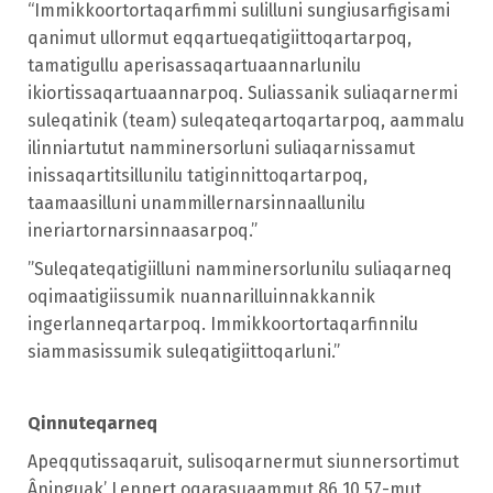
“Immikkoortortaqarfimmi sulilluni sungiusarfigisami
qanimut ullormut eqqartueqatigiittoqartarpoq,
tamatigullu aperisassaqartuaannarlunilu
ikiortissaqartuaannarpoq. Suliassanik suliaqarnermi
suleqatinik (team) suleqateqartoqartarpoq, aammalu
ilinniartutut namminersorluni suliaqarnissamut
inissaqartitsillunilu tatiginnittoqartarpoq,
taamaasilluni unammillernarsinnaallunilu
ineriartornarsinnaasarpoq.”
”Suleqateqatigiilluni namminersorlunilu suliaqarneq
oqimaatigiissumik nuannarilluinnakkannik
ingerlanneqartarpoq. Immikkoortortaqarfinnilu
siammasissumik suleqatigiittoqarluni.”
Qinnuteqarneq
Apeqqutissaqaruit, sulisoqarnermut siunnersortimut
Âninguak’ Lennert oqarasuaammut 86 10 57-mut