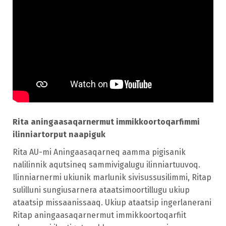
Rita aningaasaqarnermut immikkoortoqarfimmi
ilinniartorput naapiguk
Rita AU-mi Aningaasaqarneq aamma pigisanik
nalilinnik aqutsineq sammivigalugu ilinniartuuvoq.
Ilinniarnermi ukiunik marlunik sivisussusilimmi, Ritap
sulilluni sungiusarnera ataatsimoortillugu ukiup
ataatsip missaanissaaq. Ukiup ataatsip ingerlanerani
Ritap aningaasaqarnermut immikkoortoqarfiit