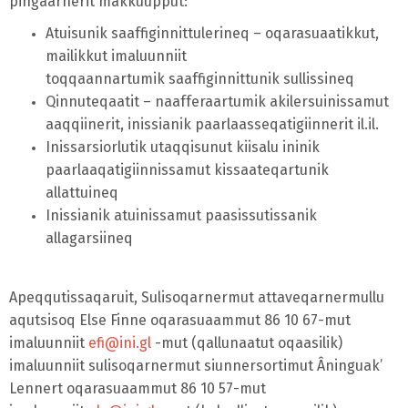
pingaarnerit makkuupput:
Atuisunik saaffiginnittulerineq – oqarasuaatikkut,
mailikkut imaluunniit
toqqaannartumik
saaffiginnittunik sullissineq
Qinnuteqaatit – naafferaartumik akilersuinissamut
aaqqiinerit, inissianik
paarlaasseqatigiinnerit il.il.
Inissarsiorlutik utaqqisunut kiisalu ininik
paarlaaqatigiinnissamut kissaateqartunik
allattuineq
Inissianik atuinissamut paasissutissanik
allagarsiineq
Apeqqutissaqaruit, Sulisoqarnermut attaveqarnermullu
aqutsisoq Else Finne oqarasuaammut 86 10 67-mut
imaluunniit
efi@ini.gl
-mut (qallunaatut oqaasilik)
imaluunniit sulisoqarnermut siunnersortimut Âninguak’
Lennert oqarasuaammut 86 10 57-mut