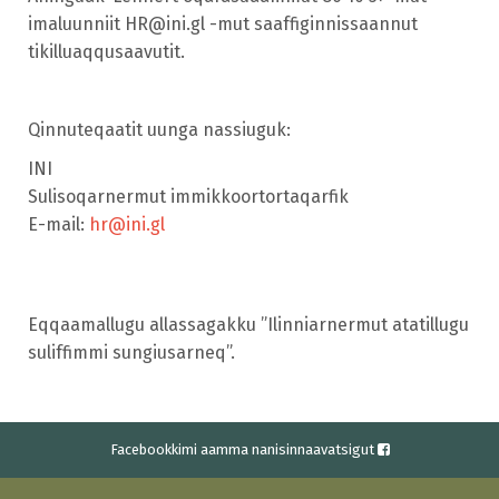
imaluunniit HR@ini.gl -mut saaffiginnissaannut
tikilluaqqusaavutit.
Qinnuteqaatit uunga nassiuguk:
INI
Sulisoqarnermut immikkoortortaqarfik
E-mail:
hr@ini.gl
Eqqaamallugu allassagakku ”Ilinniarnermut atatillugu
suliffimmi sungiusarneq”.
Facebookkimi aamma nanisinnaavatsigut