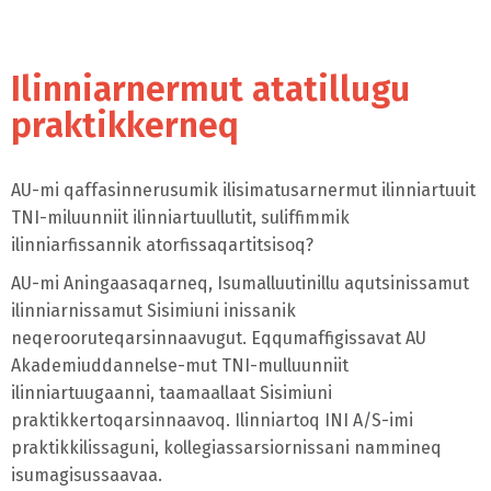
Ilinniarnermut atatillugu
praktikkerneq
AU-mi qaffasinnerusumik ilisimatusarnermut ilinniartuuit
TNI-miluunniit ilinniartuullutit, suliffimmik
ilinniarfissannik atorfissaqartitsisoq?
AU-mi Aningaasaqarneq, Isumalluutinillu aqutsinissamut
ilinniarnissamut Sisimiuni inissanik
neqerooruteqarsinnaavugut. Eqqumaffigissavat AU
Akademiuddannelse-mut TNI-mulluunniit
ilinniartuugaanni, taamaallaat Sisimiuni
praktikkertoqarsinnaavoq. Ilinniartoq INI A/S-imi
praktikkilissaguni, kollegiassarsiornissani nammineq
isumagisussaavaa.