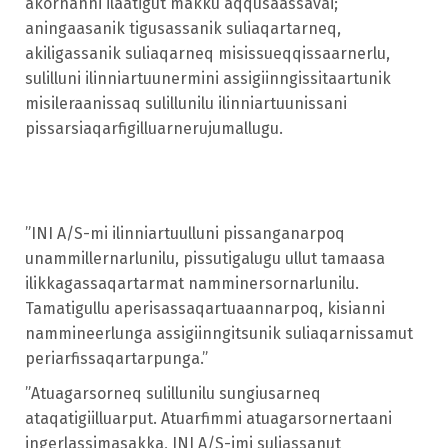
akornanni ilaatigut makku aqqusaassavai;
aningaasanik tigusassanik suliaqartarneq,
akiligassanik suliaqarneq misissueqqissaarnerlu,
sulilluni ilinniartuunermini assigiinngissitaartunik
misileraanissaq sulillunilu ilinniartuunissani
pissarsiaqarfigilluarnerujumallugu.
”INI A/S-mi ilinniartuulluni pissanganarpoq
unammillernarlunilu, pissutigalugu ullut tamaasa
ilikkagassaqartarmat namminersornarlunilu.
Tamatigullu aperisassaqartuaannarpoq, kisianni
nammineerlunga assigiinngitsunik suliaqarnissamut
periarfissaqartarpunga.”
”Atuagarsorneq sulillunilu sungiusarneq
ataqatigiilluarput. Atuarfimmi atuagarsornertaani
ingerlassimasakka, INI A/S-imi suliassanut