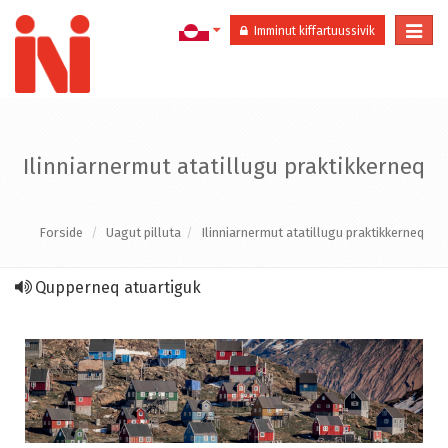
Togg
Imminut kiffartuussivik
navi
Ilinniarnermut atatillugu praktikkerneq
Forside
Uagut pilluta
Ilinniarnermut atatillugu praktikkerneq
Qupperneq atuartiguk