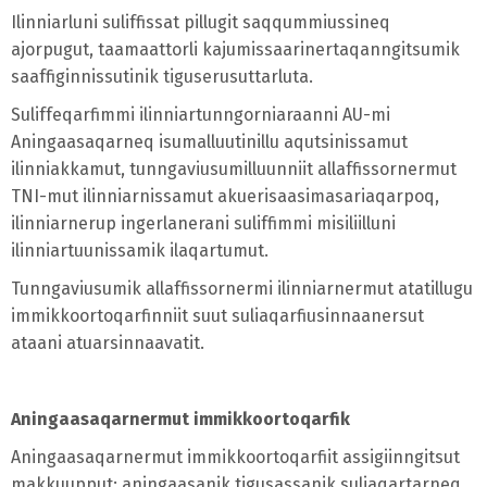
Ilinniarluni suliffissat pillugit saqqummiussineq
ajorpugut, taamaattorli kajumissaarinertaqanngitsumik
saaffiginnissutinik tiguserusuttarluta.
Suliffeqarfimmi ilinniartunngorniaraanni AU-mi
Aningaasaqarneq isumalluutinillu aqutsinissamut
ilinniakkamut, tunngaviusumilluunniit allaffissornermut
TNI-mut ilinniarnissamut akuerisaasimasariaqarpoq,
ilinniarnerup ingerlanerani suliffimmi misiliilluni
ilinniartuunissamik ilaqartumut.
Tunngaviusumik allaffissornermi ilinniarnermut atatillugu
immikkoortoqarfinniit suut suliaqarfiusinnaanersut
ataani atuarsinnaavatit.
Aningaasaqarnermut immikkoortoqarfik
Aningaasaqarnermut immikkoortoqarfiit assigiinngitsut
makkuupput: aningaasanik tigusassanik suliaqartarneq,