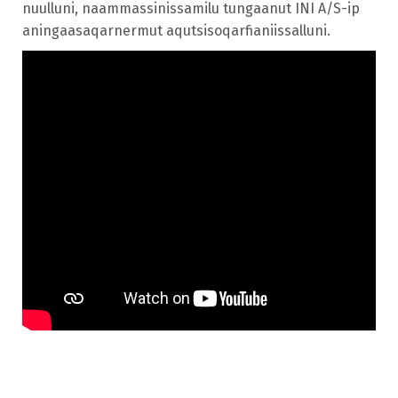
nuulluni, naammassinissamilu tungaanut INI A/S-ip
aningaasaqarnermut aqutsisoqarfianiissalluni.