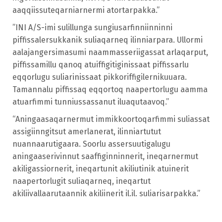
aaqqiissuteqarniarnermi atortarpakka.”
”INI A/S-imi sulillunga sungiusarfinniinninni
piffissalersukkanik suliaqarneq ilinniarpara. Ullormi
aalajangersimasumi naammasseriigassat arlaqarput,
piffissamillu qanoq atuiffigitiginissaat piffissarlu
eqqorlugu suliarinissaat pikkoriffigilernikuuara.
Tamannalu piffissaq eqqortoq naapertorlugu aamma
atuarfimmi tunniussassanut iluaqutaavoq.”
“Aningaasaqarnermut immikkoortoqarfimmi suliassat
assigiinngitsut amerlanerat, ilinniartutut
nuannaarutigaara. Soorlu assersuutigalugu
aningaaserivinnut saaffiginninnerit, ineqarnermut
akiligassiornerit, ineqartunit akiliutinik atuinerit
naapertorlugit suliaqarneq, ineqartut
akiliivallaarutaannik akiliinerit il.il. suliarisarpakka.”