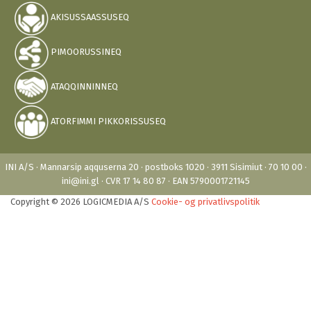
AKISUSSAASSUSEQ
PIMOORUSSINEQ
ATAQQINNINNEQ
ATORFIMMI PIKKORISSUSEQ
INI A/S · Mannarsip aqquserna 20 · postboks 1020 · 3911 Sisimiut · 70 10 00 ·
ini@ini.gl · CVR 17 14 80 87 · EAN 5790001721145
Copyright © 2026 LOGICMEDIA A/S
Cookie- og privatlivspolitik