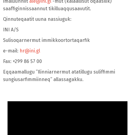
imaluunniit
ale@ini.gl
-mut (kalaallisut oqaasilik)
saaffiginnissaannut tikilluaqqusaavutit.
Qinnuteqaatit uuna nassiuguk:
INI A/S
Sulisoqarnermut immikkoortortaqarfik
e-mail:
hr@ini.gl
Fax: +299 86 57 00
Eqqaamallugu ”Ilinniarnermut atatillugu suliffimmi
sungiusarfimmiinneq” allassagakku.